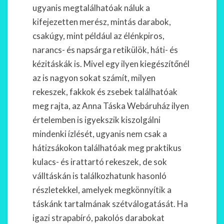
ugyanis megtalálhatóak náluk a
kifejezetten merész, mintás darabok,
csakúgy, mint például az élénkpiros,
narancs- és napsárga retikülök, háti- és
kézitáskák is. Mivel egy ilyen kiegészítőnél
az is nagyon sokat számít, milyen
rekeszek, fakkok és zsebek találhatóak
meg rajta, az Anna Táska Webáruház ilyen
értelemben is igyekszik kiszolgálni
mindenki ízlését, ugyanis nem csak a
hátizsákokon találhatóak meg praktikus
kulacs- és irattartó rekeszek, de sok
válltáskán is találkozhatunk hasonló
részletekkel, amelyek megkönnyítik a
táskánk tartalmának szétválogatását. Ha
igazi strapabíró, pakolós darabokat