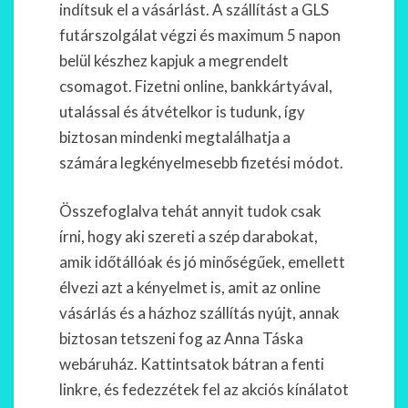
indítsuk el a vásárlást. A szállítást a GLS
futárszolgálat végzi és maximum 5 napon
belül készhez kapjuk a megrendelt
csomagot. Fizetni online, bankkártyával,
utalással és átvételkor is tudunk, így
biztosan mindenki megtalálhatja a
számára legkényelmesebb fizetési módot.
Összefoglalva tehát annyit tudok csak
írni, hogy aki szereti a szép darabokat,
amik időtállóak és jó minőségűek, emellett
élvezi azt a kényelmet is, amit az online
vásárlás és a házhoz szállítás nyújt, annak
biztosan tetszeni fog az Anna Táska
webáruház. Kattintsatok bátran a fenti
linkre, és fedezzétek fel az akciós kínálatot