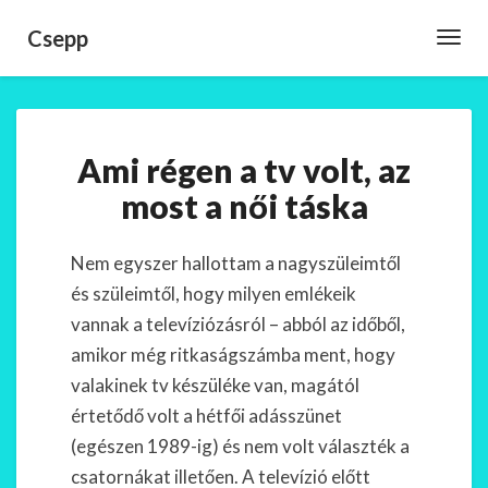
Csepp
Toggl
Navig
Ami
Ami régen a tv volt, az
régen
a
most a női táska
tv
volt,
az
Nem egyszer hallottam a nagyszüleimtől
most
és szüleimtől, hogy milyen emlékeik
a
vannak a televíziózásról – abból az időből,
női
amikor még ritkaságszámba ment, hogy
táska
valakinek tv készüléke van, magától
értetődő volt a hétfői adásszünet
(egészen 1989-ig) és nem volt választék a
csatornákat illetően. A televízió előtt