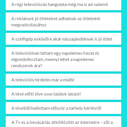
A régi televíziózás hangulata még ma is ad valamit
A reklámok jó ötleteket adhatnak az ötleteink
megvalósításához
A szelfigép esküvőre akár nászajándéknak is jó ötlet
A televízióban láttam egy napelemes házat és
elgondolkoztam, mennyi lehet a napelemes
rendszerek ára?
A televíziós hirdetés már a múlté
A tévé előtt ülve sose találok lakást!
A tévéből hallottam először a tárhely bérlésről
A Tv és a bevásárlás átköltözött az internetre – sőt a