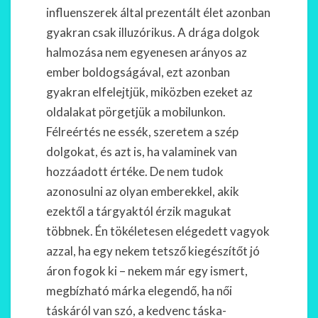
influenszerek által prezentált élet azonban
gyakran csak illuzórikus. A drága dolgok
halmozása nem egyenesen arányos az
ember boldogságával, ezt azonban
gyakran elfelejtjük, miközben ezeket az
oldalakat pörgetjük a mobilunkon.
Félreértés ne essék, szeretem a szép
dolgokat, és azt is, ha valaminek van
hozzáadott értéke. De nem tudok
azonosulni az olyan emberekkel, akik
ezektől a tárgyaktól érzik magukat
többnek. Én tökéletesen elégedett vagyok
azzal, ha egy nekem tetsző kiegészítőt jó
áron fogok ki – nekem már egy ismert,
megbízható márka elegendő, ha női
táskáról van szó, a kedvenc táska-