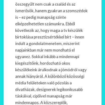
összegyűlt nem csak a család és az
ismerősök, hanem gyakran a szomszédok
is – ez pedig manapság szinte
elképzelhetetlen számunkra. Ebből
következik az, hogy maga a tv készülék
birtoklása presztízsértékkel bírt – innen
indult a gondolatmenetem, miszerint
napjainkban már nem mondható el
ugyanez. Sokkal inkább a mindennapi
kiegészítőink, hordozható okos
készülékeink árulkodnak a jómódról vagy
annak hiányáról. A különböző közösségi
média felületeken való pózolás a
divatházak, designerek legikonikusabb
táskáival, cipőivel manapság már
mindennapos. A közszereplők,