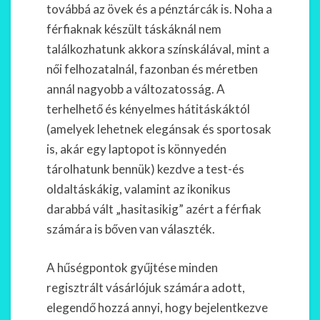
továbbá az övek és a pénztárcák is. Noha a
férfiaknak készült táskáknál nem
találkozhatunk akkora színskálával, mint a
női felhozatalnál, fazonban és méretben
annál nagyobb a változatosság. A
terhelhető és kényelmes hátitáskáktól
(amelyek lehetnek elegánsak és sportosak
is, akár egy laptopot is könnyedén
tárolhatunk bennük) kezdve a test-és
oldaltáskákig, valamint az ikonikus
darabbá vált „hasitasikig” azért a férfiak
számára is bőven van választék.
A hűségpontok gyűjtése minden
regisztrált vásárlójuk számára adott,
elegendő hozzá annyi, hogy bejelentkezve