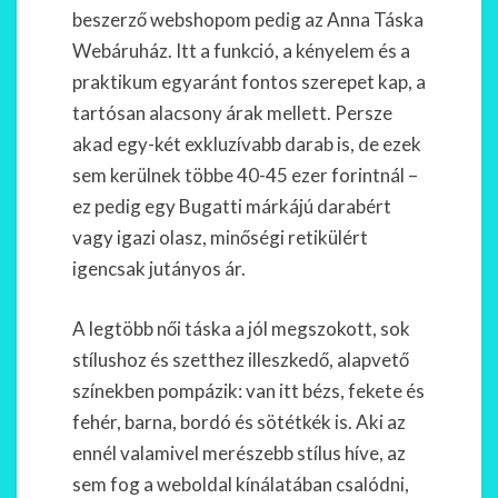
beszerző webshopom pedig az Anna Táska
Webáruház. Itt a funkció, a kényelem és a
praktikum egyaránt fontos szerepet kap, a
tartósan alacsony árak mellett. Persze
akad egy-két exkluzívabb darab is, de ezek
sem kerülnek többe 40-45 ezer forintnál –
ez pedig egy Bugatti márkájú darabért
vagy igazi olasz, minőségi retikülért
igencsak jutányos ár.
A legtöbb női táska a jól megszokott, sok
stílushoz és szetthez illeszkedő, alapvető
színekben pompázik: van itt bézs, fekete és
fehér, barna, bordó és sötétkék is. Aki az
ennél valamivel merészebb stílus híve, az
sem fog a weboldal kínálatában csalódni,