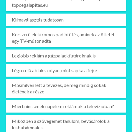
topcegalapitas.eu
Klímaválasztás tudatosan
Korszerű elektromos padlófűtés, aminek az ötletét
egy TV-műsor adta
Legjobb reklám a gázpalackfutároknak is
Légterelő ablakra olyan, mint sapka a fejre
Másmilyen lett a tévézés, de még mindig sokak
életének a része
Miért nincsenek napelem reklámok a televízióban?
Miközben a szövegemet tanulom, bevásárolok a
kisbabámnak is