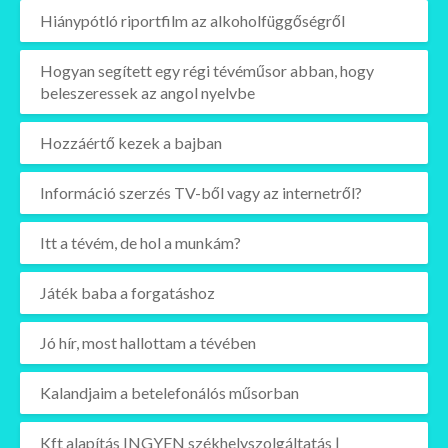
Hiánypótló riportfilm az alkoholfüggőségről
Hogyan segített egy régi tévéműsor abban, hogy
beleszeressek az angol nyelvbe
Hozzáértő kezek a bajban
Információ szerzés TV-ből vagy az internetről?
Itt a tévém, de hol a munkám?
Játék baba a forgatáshoz
Jó hír, most hallottam a tévében
Kalandjaim a betelefonálós műsorban
Kft alapítás INGYEN székhelyszolgáltatás |