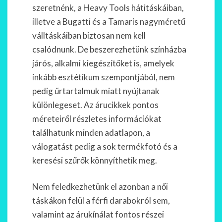
szeretnénk, a Heavy Tools hátitáskáiban,
illetve a Bugatti és a Tamaris nagyméretű
válltáskáiban biztosan nem kell
csalódnunk. De beszerezhetünk színházba
járós, alkalmi kiegészítőket is, amelyek
inkább esztétikum szempontjából, nem
pedig űrtartalmuk miatt nyújtanak
különlegeset. Az árucikkek pontos
méreteiről részletes információkat
találhatunk minden adatlapon, a
válogatást pedig a sok termékfotó és a
keresési szűrők könnyíthetik meg.
Nem feledkezhetünk el azonban a női
táskákon felül a férfi darabokról sem,
valamint az árukínálat fontos részei