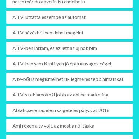
neten már drotaverin is rendelhető
A TV juttatta eszembe az autómat
A TV nézésből nem lehet megélni
A TV-ben láttam, és ez lett az új hobbim
A TV-ben sem látni ilyen jó építőanyagos céget
A tv-ből is megismerhetjük legmerészebb álmainkat
A TV-s reklámoknál jobb az online marketing
Ablakcsere napelem szigetelés pályázat 2018
Ami régen a tv volt, az most a női táska