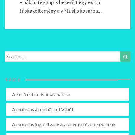
– nálam tegnap is bekerült egy extra
táskaköltemény a virtuális kosárba…
Search
Sea
for:
ÍRÁSOK
A késő esti műsorsáv hatása
A motoros akcióhős a TV-ből
A motoros jogosítvány árak nem a tévében vannak