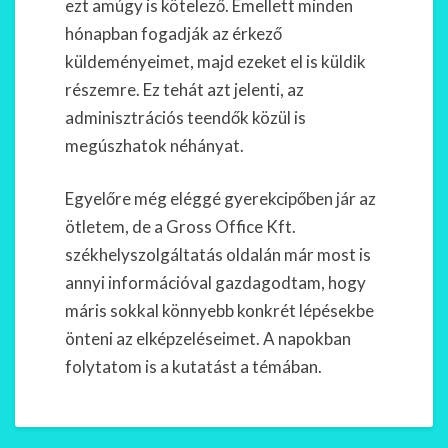
ezt amúgy is kötelező. Emellett minden
hónapban fogadják az érkező
küldeményeimet, majd ezeket el is küldik
részemre. Ez tehát azt jelenti, az
adminisztrációs teendők közül is
megúszhatok néhányat.
Egyelőre még eléggé gyerekcipőben jár az
ötletem, de a Gross Office Kft.
székhelyszolgáltatás oldalán már most is
annyi információval gazdagodtam, hogy
máris sokkal könnyebb konkrét lépésekbe
önteni az elképzeléseimet. A napokban
folytatom is a kutatást a témában.