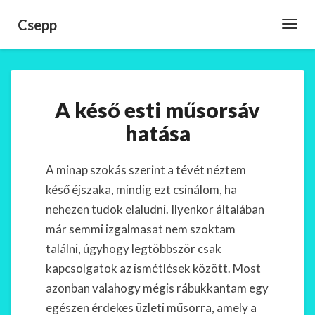
Csepp
Toggl
Navig
A
A késő esti műsorsáv
késő
esti
hatása
műsorsáv
hatása
A minap szokás szerint a tévét néztem
késő éjszaka, mindig ezt csinálom, ha
nehezen tudok elaludni. Ilyenkor általában
már semmi izgalmasat nem szoktam
találni, úgyhogy legtöbbször csak
kapcsolgatok az ismétlések között. Most
azonban valahogy mégis rábukkantam egy
egészen érdekes üzleti műsorra, amely a