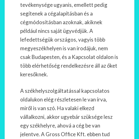
tevékenysége ugyanis, emellett pedig
segítenek a cégalapításban és a
cégmódosításban azoknak, akiknek
például nincs saját ügyvédjük. A
lefedettségük országos, vagyis több
megyeszékhelyen is van irodájuk, nem
csak Budapesten, és a Kapcsolat oldalon is
több elérhetőség rendelkezésre áll az őket
keresőknek.
A székhelyszolgáltatással kapcsolatos
oldalukon elég részletesen le van írva,
miről is van szó. Ha valaki elkezd
vállalkozni, akkor ugyebár szüksége lesz
egy székhelyre, ahová a cég be van
jelentve. A Gross Office Kft. ebben tud