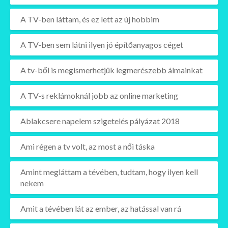
A TV-ben láttam, és ez lett az új hobbim
A TV-ben sem látni ilyen jó építőanyagos céget
A tv-ből is megismerhetjük legmerészebb álmainkat
A TV-s reklámoknál jobb az online marketing
Ablakcsere napelem szigetelés pályázat 2018
Ami régen a tv volt, az most a női táska
Amint megláttam a tévében, tudtam, hogy ilyen kell
nekem
Amit a tévében lát az ember, az hatással van rá