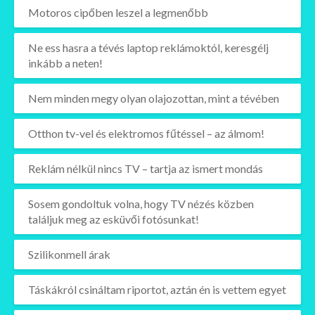
Motoros cipőben leszel a legmenőbb
Ne ess hasra a tévés laptop reklámoktól, keresgélj
inkább a neten!
Nem minden megy olyan olajozottan, mint a tévében
Otthon tv-vel és elektromos fűtéssel – az álmom!
Reklám nélkül nincs TV – tartja az ismert mondás
Sosem gondoltuk volna, hogy TV nézés közben
találjuk meg az esküvői fotósunkat!
Szilikonmell árak
Táskákról csináltam riportot, aztán én is vettem egyet