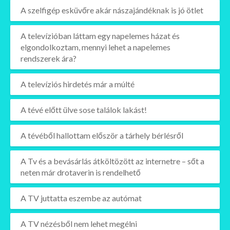
A szelfigép esküvőre akár nászajándéknak is jó ötlet
A televízióban láttam egy napelemes házat és
elgondolkoztam, mennyi lehet a napelemes
rendszerek ára?
A televíziós hirdetés már a múlté
A tévé előtt ülve sose találok lakást!
A tévéből hallottam először a tárhely bérlésről
A Tv és a bevásárlás átköltözött az internetre – sőt a
neten már drotaverin is rendelhető
A TV juttatta eszembe az autómat
A TV nézésből nem lehet megélni