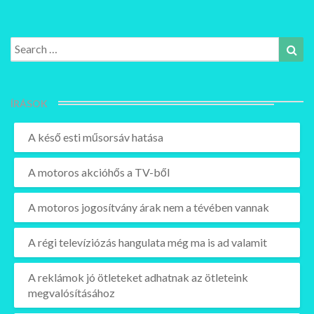
Search
Sea
for:
ÍRÁSOK
A késő esti műsorsáv hatása
A motoros akcióhős a TV-ből
A motoros jogosítvány árak nem a tévében vannak
A régi televíziózás hangulata még ma is ad valamit
A reklámok jó ötleteket adhatnak az ötleteink
megvalósításához