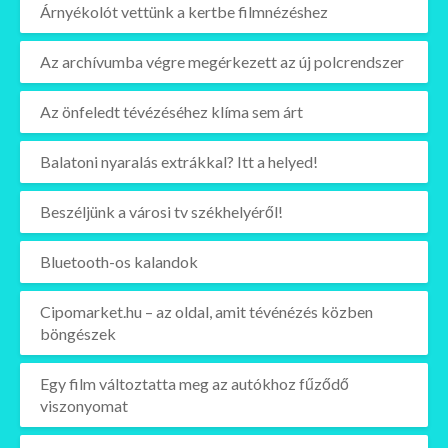
Árnyékolót vettünk a kertbe filmnézéshez
Az archívumba végre megérkezett az új polcrendszer
Az önfeledt tévézéséhez klíma sem árt
Balatoni nyaralás extrákkal? Itt a helyed!
Beszéljünk a városi tv székhelyéről!
Bluetooth-os kalandok
Cipomarket.hu – az oldal, amit tévénézés közben
böngészek
Egy film változtatta meg az autókhoz fűződő
viszonyomat