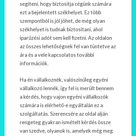
segíteni, hogy biztosítja cégünk számára
ezt a bejelentett székhelyet. Ez több
szempontból is jól jöhet, de még olyan
székhelyet is tudnak biztosítani, ahol
iparűzési adót sem kell fizetni. Az oldalon
az összes lehetőségnek fel van tüntetve az
ára és a vele kapcsolatos további
információk.
Ha én vállalkoznék, valószínűleg egyéni
vállalkozó lennék, így fel is merült bennem
a kérdés, hogy vajon egyéni vállalkozók
számára is elérhető-e egyáltalán ez a
szolgáltatás. Szerencsére az oldal alján
rengeteg gyakran ismételt kérdés össze
van szedve, olyanok is, amelyek még meg