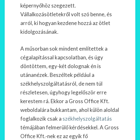
képernyőhöz szegezett.
Vállalkozásötletekről volt szó benne, és
arról, ki hogyan kezdene hozzá az ötlet
kidolgozásának.
A műsorban sok mindent említettek a
cégalapítással kapcsolatban, és úgy
döntöttem, egy-két dolognak én is
utánanézek. Beszéltek például a
székhelyszolgáltatásról, de nem túl
részletesen, úgyhogy legelőször erre
kerestem rá. Ekkor a Gross Office Kft.
weboldalára bukkantam, ahol külön aloldal
foglalkozik csak a
székhelyszolgáltatás
témájában felmerülő kérdésekkel. A Gross
Office Kft.-nek ez az egyik fő