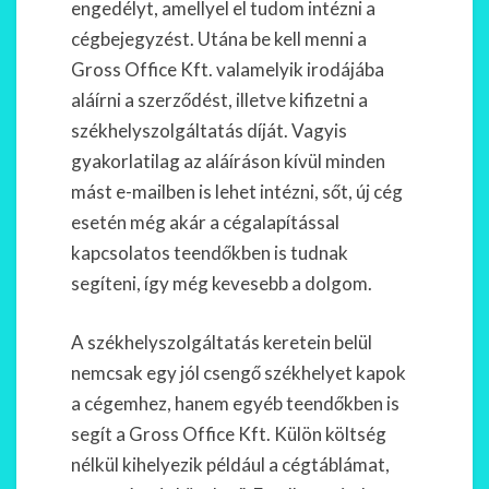
engedélyt, amellyel el tudom intézni a
cégbejegyzést. Utána be kell menni a
Gross Office Kft. valamelyik irodájába
aláírni a szerződést, illetve kifizetni a
székhelyszolgáltatás díját. Vagyis
gyakorlatilag az aláíráson kívül minden
mást e-mailben is lehet intézni, sőt, új cég
esetén még akár a cégalapítással
kapcsolatos teendőkben is tudnak
segíteni, így még kevesebb a dolgom.
A székhelyszolgáltatás keretein belül
nemcsak egy jól csengő székhelyet kapok
a cégemhez, hanem egyéb teendőkben is
segít a Gross Office Kft. Külön költség
nélkül kihelyezik például a cégtáblámat,