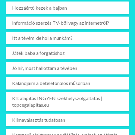
Hozzáértő kezek a bajban
Információ szerzés TV-ből vagy az internetről?
Itt a tévém, de hol a munkám?
Játék baba a forgatáshoz
Jó hír, most hallottam a tévében
Kalandjaim a betelefonálós műsorban
Kft alapítás INGYEN székhelyszolgáltatás |
topcegalapitas.eu
Klímaválasztás tudatosan
Korszerű elektromos padlófűtés, aminek az ötletét