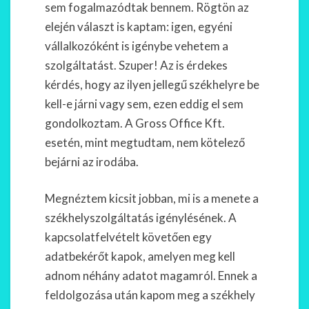
sem fogalmazódtak bennem. Rögtön az
elején választ is kaptam: igen, egyéni
vállalkozóként is igénybe vehetem a
szolgáltatást. Szuper! Az is érdekes
kérdés, hogy az ilyen jellegű székhelyre be
kell-e járni vagy sem, ezen eddig el sem
gondolkoztam. A Gross Office Kft.
esetén, mint megtudtam, nem kötelező
bejárni az irodába.
Megnéztem kicsit jobban, mi is a menete a
székhelyszolgáltatás igénylésének. A
kapcsolatfelvételt követően egy
adatbekérőt kapok, amelyen meg kell
adnom néhány adatot magamról. Ennek a
feldolgozása után kapom meg a székhely